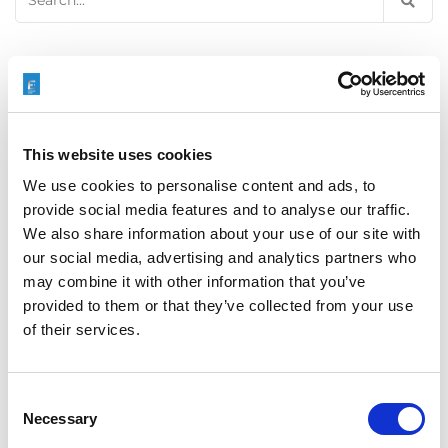
for:
最新文章
This website uses cookies
We use cookies to personalise content and ads, to
EXTRUDE HONE 如何重新定义一级方程式赛车的性能极
限
provide social media features and to analyse our traffic.
We also share information about your use of our site with
our social media, advertising and analytics partners who
may combine it with other information that you’ve
provided to them or that they’ve collected from your use
EXTRUSAX 如何利用磨粒流加工 (AFM) 技术提升铝型材
of their services.
挤压性能
Consent
Necessary
Selection