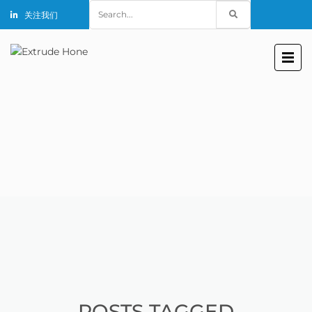
Search
关注我们
for:
POSTS TAGGED