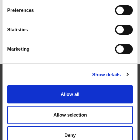
2026年柏林国际航空航天展（ILA BERLIN 2026）：全球
航空航天业齐聚柏林
Preferences
Statistics
ICAM 25：涡轮机械更锐利的边缘，更强劲的引擎
Marketing
Show details
EXTRUDE HONE
Allow all
在航空航天、汽车、能源和医疗等领域，部件的高精度加工对最终
产品性能等级的精致度十分关键。我们的机床采用完整的加工方法
（加工时间仅占其他方法所需时间的一小部分）来提高成品轮廓的
Allow selection
精度。事实上，我们的 易趋宏公司（EXTRUDE HONE®） 机械加
工解决方案系列可以触及您看不到的零件表面，并且对其进行成型
加工和完善，从而提供可以衡量改善程度的业绩。
Deny