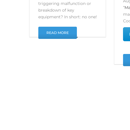
Aug
triggering malfunction or
“
Ma
breakdown of key
ma
equipment? In short: no one!
Coo
READ MORE