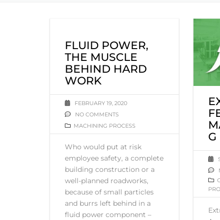
FLUID POWER,
THE MUSCLE
BEHIND HARD
WORK
E
FEBRUARY 19, 2020
F
NO COMMENTS
M
MACHINING PROCESS
G
Who would put at risk
employee safety, a complete
building construction or a
well-planned roadworks,
PRO
because of small particles
and burrs left behind in a
Ext
fluid power component –