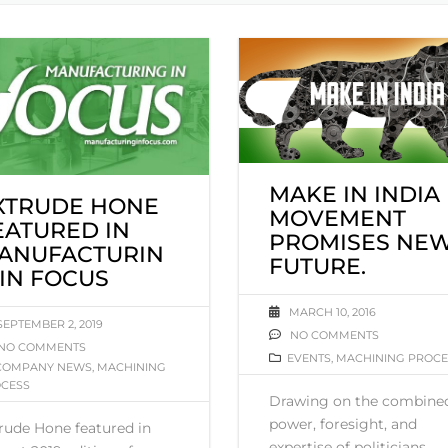
MAKE IN INDIA
XTRUDE HONE
MOVEMENT
EATURED IN
PROMISES NE
ANUFACTURIN
FUTURE.
 IN FOCUS
MARCH 10, 2016
SEPTEMBER 2, 2019
NO COMMENTS
NO COMMENTS
EVENTS
,
MACHINING PROCE
COMPANY NEWS
,
MACHINING
CESS
Drawing on the combine
power, foresight, and
rude Hone featured in
expertise of politicians,