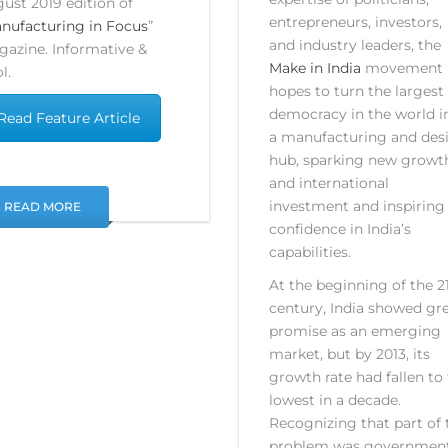
ust 2019 edition of
entrepreneurs, investors,
nufacturing in Focus
”
and industry leaders, the
gazine.
Informative &
Make in India
movement
l.
hopes to turn the largest
democracy in the world i
Read Feature Article
a manufacturing and des
hub, sparking new growt
and international
investment and inspiring
READ MORE
confidence in India’s
capabilities.
At the beginning of the 2
century, India showed gr
promise as an emerging
market, but by 2013, its
growth rate had fallen to
lowest in a decade.
Recognizing that part of 
problem was governmen