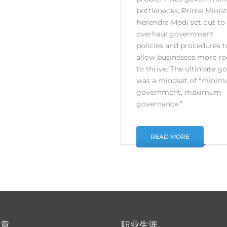
bottlenecks, Prime Minist
Nerendra Modi set out to
overhaul government
policies and procedures t
allow businesses more r
to thrive. The ultimate go
was a mindset of “mini
government, maximum
governance.”
READ MORE
文章
职业生涯