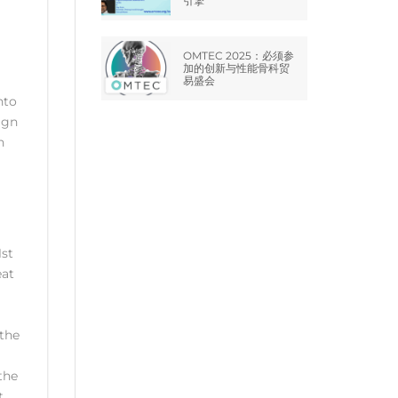
引擎
OMTEC 2025：必须参
加的创新与性能骨科贸
易盛会
nto
ign
h
1st
eat
 the
the
t