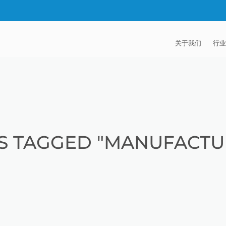
关于我们
行业
EXTRUDE HON
汽
麦迪逊工业公司
航
证书
能
S TAGGED "MANUFACTU
招贤纳士
医
模
流
火