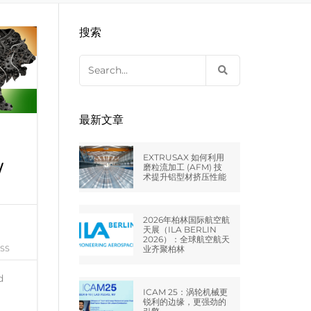
EXTRUDE HONE LLC – STERLING
来自于EXTRUDE HONE公司的机床
压片机模具
枪管膛线
搜索
HEIGHTS – USA
Search
EXTRUDE HONE LLC – HUNTLEY –
for:
USA
EXTRUDE HONE GMBH –
最新文章
HOLZGÜNZ – GERMANY
EXTRUSAX 如何利用
W
EXTRUDE HONE LTD – MILTON
磨粒流加工 (AFM) 技
术提升铝型材挤压性能
KEYNES – UK
法国EXTRUDE HONE
2026年柏林国际航空航
天展（ILA BERLIN
2026）：全球航空航天
SS
业齐聚柏林
EXTRUDE HONE ITALIA SRL
d
ICAM 25：涡轮机械更
锐利的边缘，更强劲的