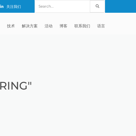
Search
关注我们
for:
技术
解决方案
活动
博客
联系我们
语言
E®
车
AFM（磨粒流加工）
固定设备
EXTRUDE HONE (SHANGHAI) CO.,
全球销售团队
英语
LTD – CHINA
天航空
MICROFLOW
签约门店
全球代理商
法文
EXTRUDE HONE K.K. MISATO –
JAPAN
源
TEM（热能加工）
售后市场
德语
封闭式叶轮精加工
RING"
EXTRUDE HONE INDIA PVT LTD
疗器械精加工
ECM（电解加工）
磨料
意大利文
膝关节植入物
EXTRUDE HONE LLC – IRWIN PA –
具挤压
动态电解加工
阴极
日本
脊柱植入物
铝型材挤出
USA
体动力
去毛刺
工程设计
抛光
色谱管
塑料挤出模具
流体阀组件去毛刺
EXTRUDE HONE RIVERSIDE
CALIFORNIA – USA
器
白皮书图书馆
离子块
火器去毛刺