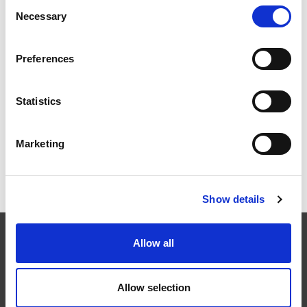
Consent
Necessary
Selection
Preferences
2026年柏林国际航空航天展（ILA BERLIN 2026）：全球
航空航天业齐聚柏林
Statistics
Marketing
ICAM 25：涡轮机械更锐利的边缘，更强劲的引擎
Show details
Allow all
EXTRUDE HONE
在航空航天、汽车、能源和医疗等领域，部件的高精度加工对最终
Allow selection
产品性能等级的精致度十分关键。我们的机床采用完整的加工方法