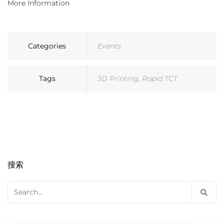
More Information
Categories
Events
Tags
3D Printing
,
Rapid TCT
搜索
Search
for: