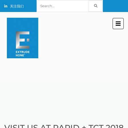
Search
关注我们
for:
VISIT US AT RAPID + TCT 2018