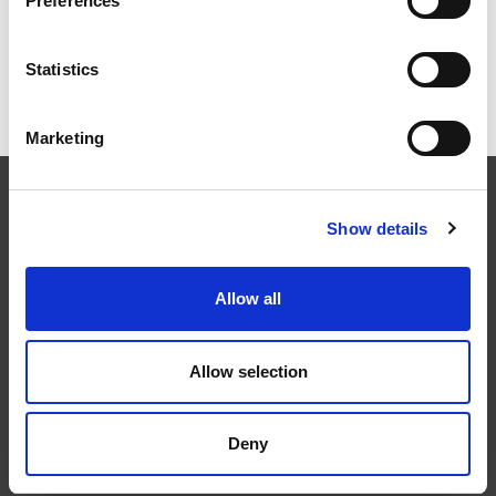
Preferences
Statistics
ICAM 25：涡轮机械更锐利的边缘，更强劲的引擎
Marketing
EXTRUDE HONE
Show details
在航空航天、汽车、能源和医疗等领域，部件的高精度加工对最终
Allow all
产品性能等级的精致度十分关键。我们的机床采用完整的加工方法
（加工时间仅占其他方法所需时间的一小部分）来提高成品轮廓的
精度。事实上，我们的 易趋宏公司（EXTRUDE HONE®） 机械加
Allow selection
工解决方案系列可以触及您看不到的零件表面，并且对其进行成型
加工和完善，从而提供可以衡量改善程度的业绩。
隐私政策
Deny
政策