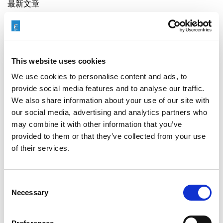
最新文章
This website uses cookies
EXTRUDE HONE 如何重新定义一级方程式赛车的性能极
限
We use cookies to personalise content and ads, to
provide social media features and to analyse our traffic.
We also share information about your use of our site with
our social media, advertising and analytics partners who
may combine it with other information that you’ve
EXTRUSAX 如何利用磨粒流加工 (AFM) 技术提升铝型材
provided to them or that they’ve collected from your use
挤压性能
of their services.
Consent
Necessary
Selection
2026年柏林国际航空航天展（ILA BERLIN 2026）：全球
航空航天业齐聚柏林