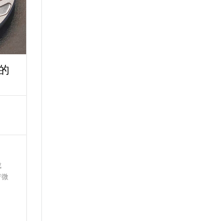
的
成
产微