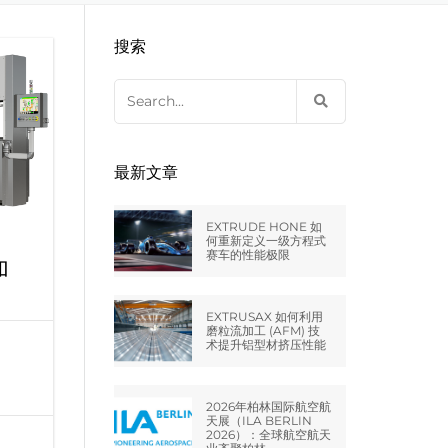
EXTRUDE HONE LLC – STERLING
来自于EXTRUDE HONE公司的机床
压片机模具
枪管膛线
搜索
HEIGHTS – USA
Search
EXTRUDE HONE LLC – HUNTLEY –
for:
USA
EXTRUDE HONE GMBH –
最新文章
HOLZGÜNZ – GERMANY
EXTRUDE HONE 如
EXTRUDE HONE LTD – MILTON
何重新定义一级方程式
赛车的性能极限
KEYNES – UK
加
法国EXTRUDE HONE
EXTRUSAX 如何利用
磨粒流加工 (AFM) 技
术提升铝型材挤压性能
EXTRUDE HONE ITALIA SRL
2026年柏林国际航空航
天展（ILA BERLIN
2026）：全球航空航天