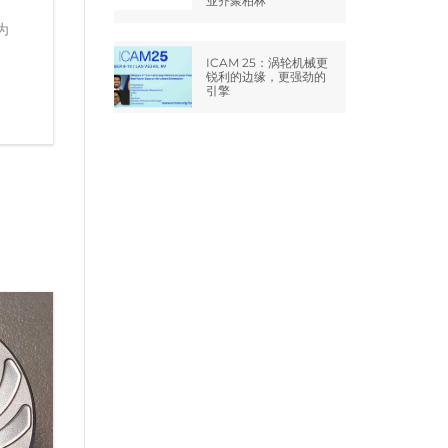
业齐聚柏林
为
ICAM 25：涡轮机械更
锐利的边缘，更强劲的
引擎