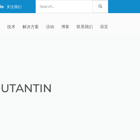
Search
关注我们
for:
技术
解决方案
活动
博客
联系我们
语言
E®
车
AFM（磨粒流加工）
固定设备
EXTRUDE HONE (SHANGHAI) CO.,
全球销售团队
英语
LTD – CHINA
天航空
MICROFLOW
签约门店
全球代理商
法文
EXTRUDE HONE K.K. MISATO –
JAPAN
源
TEM（热能加工）
售后市场
德语
封闭式叶轮精加工
OUTANTIN
EXTRUDE HONE INDIA PVT LTD
疗器械精加工
ECM（电解加工）
磨料
意大利文
膝关节植入物
EXTRUDE HONE LLC – IRWIN PA –
具挤压
动态电解加工
阴极
日本
脊柱植入物
铝型材挤出
USA
体动力
去毛刺
工程设计
抛光
色谱管
塑料挤出模具
流体阀组件去毛刺
EXTRUDE HONE RIVERSIDE
CALIFORNIA – USA
器
白皮书图书馆
离子块
火器去毛刺