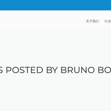
关于我们
行业
EXTRUDE HON
汽
麦迪逊工业公司
航
证书
能
S POSTED BY BRUNO B
招贤纳士
医
模
流
火