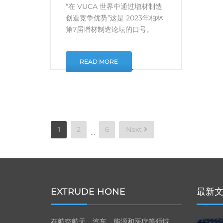
“在 VUCA 世界中通过增材制造
创造竞争优势”这是 2023年柏林
第7届增材制造论坛的口号。
READ MORE
Posts
1
2
6
Next
…
pagination
EXTRUDE HONE
最新
在航空航天、汽车、能源和医疗等领域，