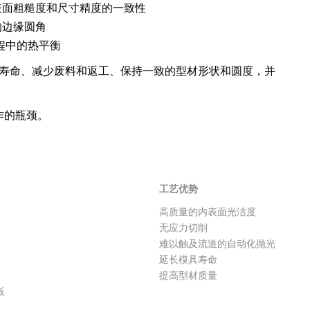
表面粗糙度和尺寸精度的一致性
的边缘圆角
程中的热平衡
具寿命、减少废料和返工、保持一致的型材形状和圆度，并
作的瓶颈。
工艺优势
工艺优势
高质量的内表面光洁度
无应力切削
难以触及流道的自动化抛光
延长模具寿命
提高型材质量
板