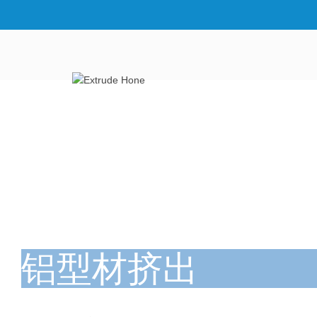
铝型材挤出