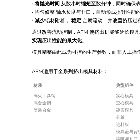
•
将抛光时间
从数小时
缩短
至数分钟，同时确保
• 均匀修整 轴承长度与开口，自动形成提升性能
•
减少
铝材附着，
稳定
金属流动，并
改善
挤压过
通过改善流动控制，AFM 使挤出机能够延长模
实现压出性能的最大化
。
模具精整由此成为可控的生产参数，而非人工操
AFM适用于全系列挤出模具材料：
材质
典型组件
材质
典型组件
淬火工具钢
实心模具
高合金钢
空心模具
硬质合金
窥窗模具
芯轴
进料板
模具盖与背
喷嘴与孔口