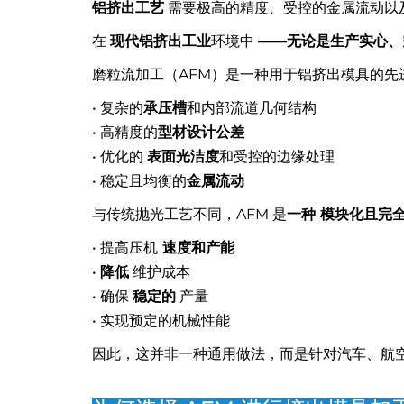
铝挤出工艺
需要极高的精度、受控的金属流动以
在
现代铝挤出工业
环境中
——无论是生产实心、
磨粒流加工（AFM）是一种用于铝挤出模具的先
• 复杂的
承压槽
和内部流道几何结构
• 高精度的
型材设计公差
• 优化的
表面光洁度
和受控的边缘处理
• 稳定且均衡的
金属流动
与传统抛光工艺不同，AFM 是
一种 模块化且完
• 提高压机
速度和产能
•
降低
维护成本
• 确保
稳定的
产量
• 实现预定的机械性能
因此，这并非一种通用做法，而是针对汽车、航