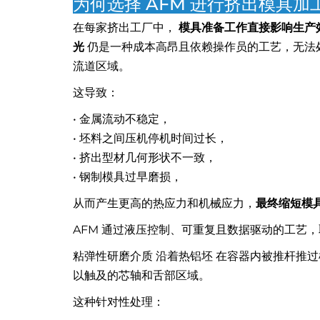
为何选择 AFM 进行挤出模具加
在每家挤出工厂中，
模具准备工作直接影响生产
光
仍是一种成本高昂且依赖操作员的工艺，无法
流道区域。
这导致：
• 金属流动不稳定，
• 坯料之间压机停机时间过长，
• 挤出型材几何形状不一致，
• 钢制模具过早磨损，
从而产生更高的热应力和机械应力，
最终缩短模
AFM 通过液压控制、可重复且数据驱动的工艺
粘弹性研磨介质 沿着热铝坯 在容器内被推杆推
以触及的芯轴和舌部区域。
这种针对性处理：