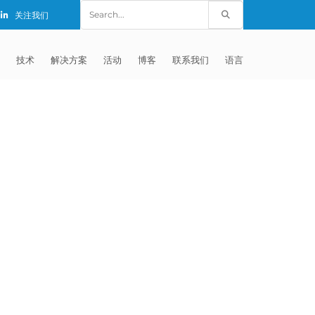
Search
关注我们
for:
技术
解决方案
活动
博客
联系我们
语言
E®
车
AFM（磨粒流加工）
固定设备
EXTRUDE HONE (SHANGHAI) CO.,
全球销售团队
英语
LTD – CHINA
天航空
MICROFLOW
签约门店
全球代理商
法文
EXTRUDE HONE K.K. MISATO –
JAPAN
源
TEM（热能加工）
售后市场
德语
封闭式叶轮精加工
EXTRUDE HONE INDIA PVT LTD
疗器械精加工
ECM（电解加工）
磨料
意大利文
膝关节植入物
EXTRUDE HONE LLC – IRWIN PA –
具挤压
动态电解加工
阴极
日本
脊柱植入物
铝型材挤出
USA
体动力
去毛刺
工程设计
抛光
色谱管
塑料挤出模具
流体阀组件去毛刺
EXTRUDE HONE RIVERSIDE
CALIFORNIA – USA
器
白皮书图书馆
离子块
火器去毛刺