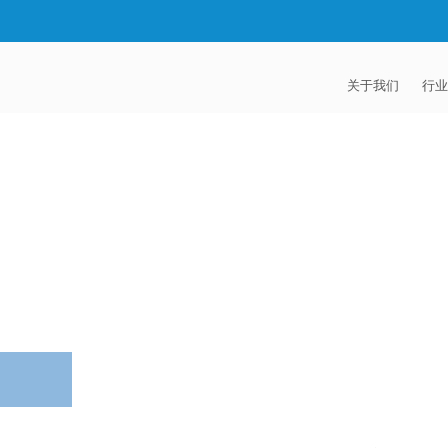
关于我们
行业
EXTRUDE HON
汽
麦迪逊工业公司
航
证书
能
招贤纳士
医
模
流
火