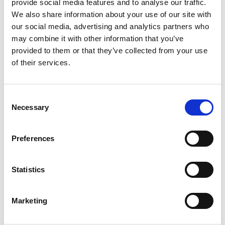
provide social media features and to analyse our traffic.
FEBRUARY 27, 2025
NO COMMENTS
EVENTS
We also share information about your use of our site with
our social media, advertising and analytics partners who
may combine it with other information that you’ve
Extrude Hone 将再次参加
MECSPE
，展示有利于
provided to them or that they’ve collected from your use
制造业的自动化去毛刺解决方案。
of their services.
参观 Extrude Hone 展台，您可以探索一流的去毛刺
技术，包括热能加工、电化学加工和磨粒流加工，从
Consent
Necessary
而提供卓越的去毛刺能力。
Selection
Preferences
READ MORE
Statistics
Marketing
搜索