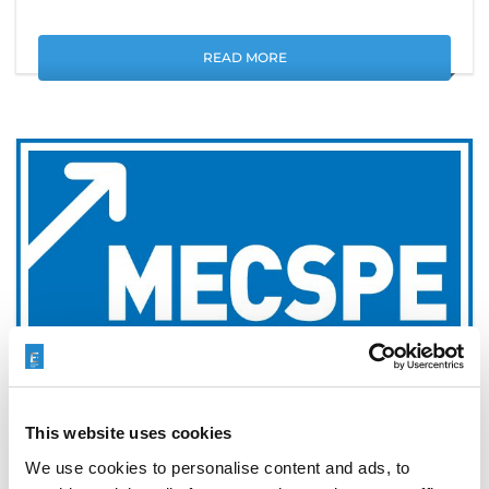
READ MORE
EXTRUDE HONE在 2025年国际橡塑
This website uses cookies
展上展出的自动抛光解决方案
We use cookies to personalise content and ads, to