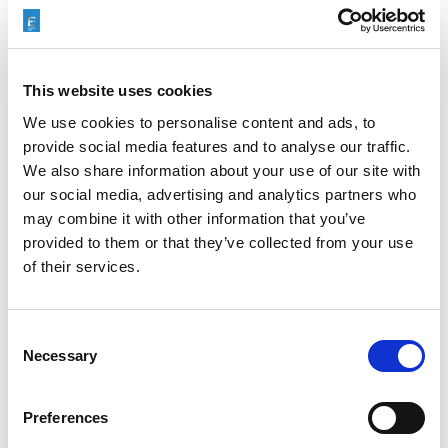
Generating 3D Shapes with
Dynamic ECM – Drilling,
Shaping, Broaching, Sinking.
This website uses cookies
We use cookies to personalise content and ads, to
provide social media features and to analyse our traffic.
READ MORE
We also share information about your use of our site with
our social media, advertising and analytics partners who
may combine it with other information that you’ve
provided to them or that they’ve collected from your use
of their services.
搜索
Consent
Search
Necessary
Selection
for:
Preferences
最新文章