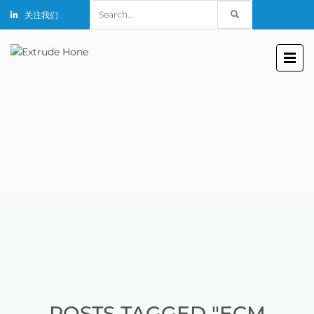
Search
关注我们
for:
POSTS TAGGED "ECM