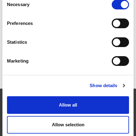
Necessary
Selection
Preferences
2026年柏林国际航空航天展（ILA BERLIN 2026）：全球
航空航天业齐聚柏林
Statistics
Marketing
ICAM 25：涡轮机械更锐利的边缘，更强劲的引擎
Show details
EXTRUDE HONE
Allow all
在航空航天、汽车、能源和医疗等领域，部件的高精度加工对最终
Allow selection
产品性能等级的精致度十分关键。我们的机床采用完整的加工方法
（加工时间仅占其他方法所需时间的一小部分）来提高成品轮廓的