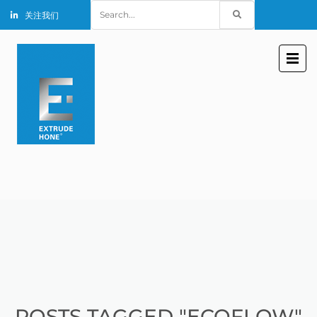
Search
关注我们
for:
POSTS TAGGED "ECOFLOW"