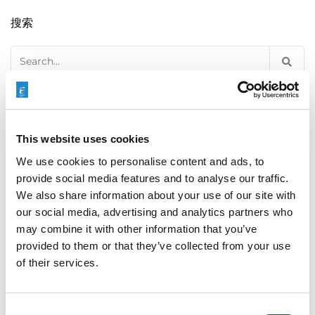
搜索
Search
for:
最新文章
This website uses cookies
We use cookies to personalise content and ads, to
provide social media features and to analyse our traffic.
EXTRUDE HONE 如何重新定义一级方程式赛车的性能极
We also share information about your use of our site with
限
our social media, advertising and analytics partners who
may combine it with other information that you’ve
provided to them or that they’ve collected from your use
of their services.
EXTRUSAX 如何利用磨粒流加工 (AFM) 技术提升铝型材
挤压性能
Consent