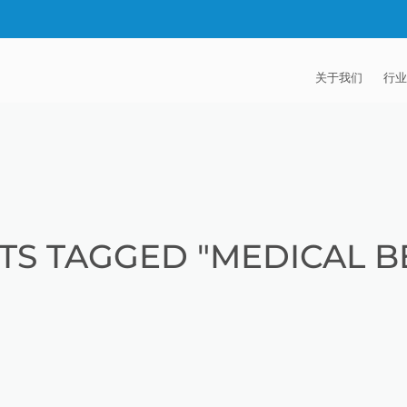
关于我们
行业
EXTRUDE HON
汽
麦迪逊工业公司
航
证书
能
TS TAGGED "MEDICAL B
招贤纳士
医
模
流
火