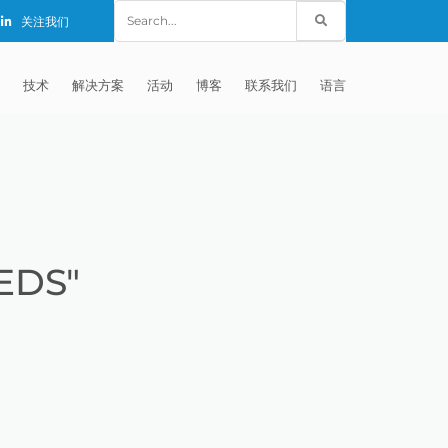
Search
关注我们
for:
技术
解决方案
活动
博客
联系我们
语言
E®
车
AFM（磨粒流加工）
固定设备
EXTRUDE HONE (SHANGHAI) CO.,
全球销售团队
英语
LTD – CHINA
天航空
MICROFLOW
签约门店
全球代理商
法文
EXTRUDE HONE K.K. MISATO –
JAPAN
源
TEM（热能加工）
售后市场
德语
封闭式叶轮精加工
EDS"
EXTRUDE HONE INDIA PVT LTD
疗器械精加工
ECM（电解加工）
磨料
意大利文
膝关节植入物
EXTRUDE HONE LLC – IRWIN PA –
具挤压
动态电解加工
阴极
日本
脊柱植入物
铝型材挤出
USA
体动力
去毛刺
工程设计
抛光
色谱管
塑料挤出模具
流体阀组件去毛刺
EXTRUDE HONE RIVERSIDE
CALIFORNIA – USA
器
白皮书图书馆
离子块
火器去毛刺