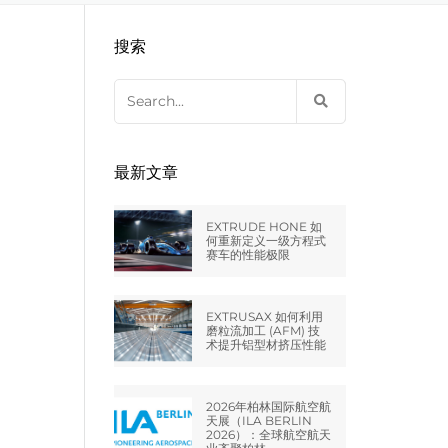
EXTRUDE HONE LLC – STERLING
来自于EXTRUDE HONE公司的机床
压片机模具
枪管膛线
搜索
HEIGHTS – USA
Search
EXTRUDE HONE LLC – HUNTLEY –
for:
USA
EXTRUDE HONE GMBH –
最新文章
HOLZGÜNZ – GERMANY
EXTRUDE HONE 如
EXTRUDE HONE LTD – MILTON
何重新定义一级方程式
赛车的性能极限
KEYNES – UK
法国EXTRUDE HONE
EXTRUSAX 如何利用
磨粒流加工 (AFM) 技
术提升铝型材挤压性能
EXTRUDE HONE ITALIA SRL
2026年柏林国际航空航
天展（ILA BERLIN
2026）：全球航空航天