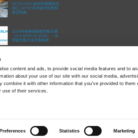
EXTRUSAX 如何利用磨粒流
加工 (AFM) 技术提升铝型材
挤压性能
2026年柏林国际航空航天展
（ILA BERLIN 2026）：全
球航空航天业齐聚柏林
s
ICAM 25：涡轮机械更锐利
的边缘，更强劲的引擎
ise content and ads, to provide social media features and to an
rmation about your use of our site with our social media, advertis
 combine it with other information that you’ve provided to them o
 use of their services.
© 2013-2025 Extrude Hone. All rights reserved.
 to give you the best experience on our website.
Preferences
Statistics
Marketing
备案号：沪
ICP
备
19036063
号
re about which cookies we are using or switch them off in
settings
.