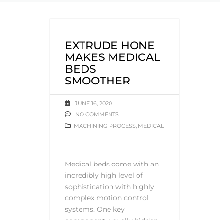
EXTRUDE HONE
MAKES MEDICAL
BEDS
SMOOTHER
JUNE 16, 2020
NO COMMENTS
MACHINING PROCESS
,
MEDICAL
Medical beds come with an
incredibly high level of
sophistication with highly
complex motion control
systems. One key