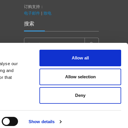
订购支持：
电子邮件
|
致电
搜索
Search
for:
Allow all
alyse our
ing and
Allow selection
r that
Deny
Show details
Accept