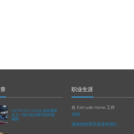
文章
职业生涯
在 Extrude Hone 工作
EXTRUDE HONE 如何重新
求职
定义一级方程式赛车的性能
极限
请将您的简历发送给我们