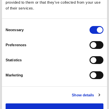
provided to them or that they’ve collected from your use
今天我们来谈谈土耳其BVA Mümessillik Makina
of their services.
San.v.Tic.Ltd.Sti，易趋宏在土耳其的代理商。
READ MORE
Consent
Necessary
Selection
Preferences
Statistics
搜索
Search
Marketing
for:
最新文章
Show details